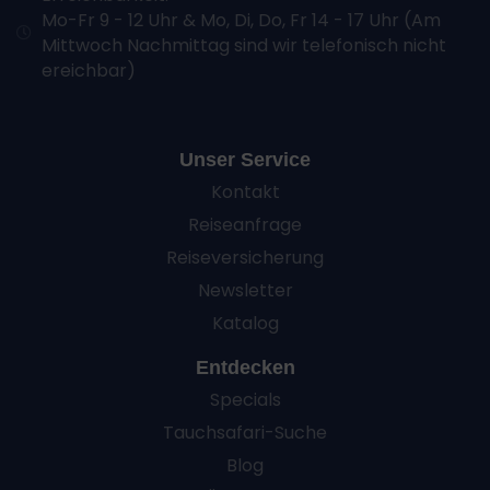
Werbung
Mo-Fr 9 - 12 Uhr & Mo, Di, Do, Fr 14 - 17 Uhr (Am
Erstellung von Profilen zur Personalisierung von
Mittwoch Nachmittag sind wir telefonisch nicht
Inhalten
Verwendung von Profilen zur Auswahl personalisierter
ereichbar)
Inhalte
Messung der Werbeleistung
Messung der Performance von Inhalten
Analyse von Zielgruppen durch Statistiken oder
Kombinationen von Daten aus verschiedenen Quellen
Unser Service
Entwicklung und Verbesserung der Angebote
Verwendung reduzierter Daten zur Auswahl von
Kontakt
Inhalten
Reiseanfrage
Besondere Features:
Reiseversicherung
Verwendung genauer Standortdaten
Endgeräteeigenschaften zur Identifikation aktiv
Newsletter
abfragen
Katalog
Entdecken
Specials
Tauchsafari-Suche
Blog