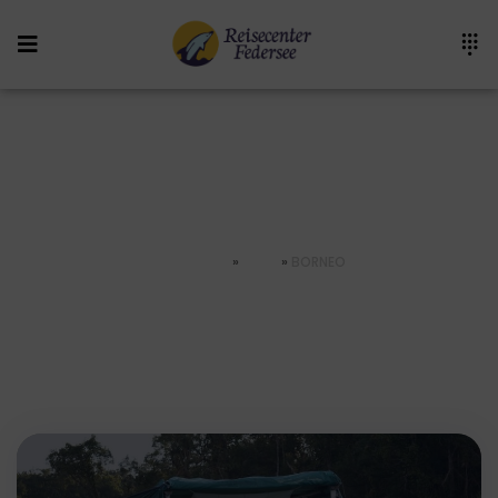
Borneo
STARTSEITE
»
ASIEN
»
BORNEO