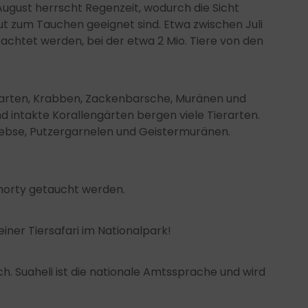
August herrscht Regenzeit, wodurch die Sicht
t zum Tauchen geeignet sind. Etwa zwischen Juli
htet werden, bei der etwa 2 Mio. Tiere von den
rarten, Krabben, Zackenbarsche, Muränen und
 intakte Korallengärten bergen viele Tierarten.
bse, Putzergarnelen und Geistermuränen.
horty getaucht werden.
einer Tiersafari im Nationalpark!
ch. Suaheli ist die nationale Amtssprache und wird