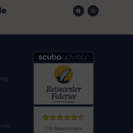
de
e
ung
uche
735 Bewertungen