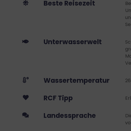
Beste Reisezeit
Be
Un
un
Se
Unterwasserwelt
Sc
gr
Ma
Ve
Wassertemperatur
26
RCF Tipp
Er
Landessprache
Di
vo