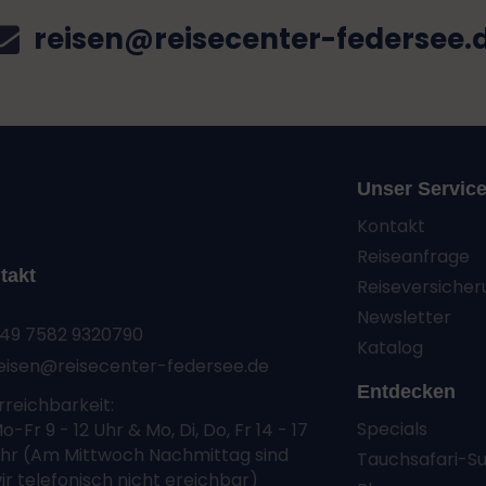
reisen@reisecenter-federsee.
Unser Servic
Kontakt
Reiseanfrage
takt
Reiseversicher
Newsletter
49 7582 9320790
Katalog
eisen@reisecenter-federsee.de
Entdecken
rreichbarkeit:
Specials
o-Fr 9 - 12 Uhr & Mo, Di, Do, Fr 14 - 17
hr (Am Mittwoch Nachmittag sind
Tauchsafari-S
ir telefonisch nicht ereichbar)