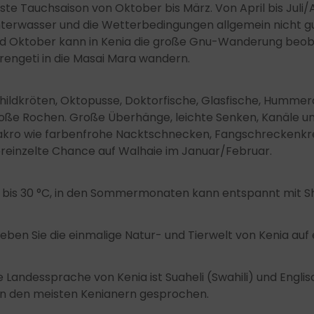
ste Tauchsaison von Oktober bis März. Von April bis Juli/
terwasser und die Wetterbedingungen allgemein nicht gu
d Oktober kann in Kenia die große Gnu-Wanderung beobac
rengeti in die Masai Mara wandern.
hildkröten, Oktopusse, Doktorfische, Glasfische, Humme
oße Rochen. Große Überhänge, leichte Senken, Kanäle und
kro wie farbenfrohe Nacktschnecken, Fangschreckenkre
reinzelte Chance auf Walhaie im Januar/Februar.
 bis 30 °C, in den Sommermonaten kann entspannt mit S
leben Sie die einmalige Natur- und Tierwelt von Kenia auf 
e Landessprache von Kenia ist Suaheli (Swahili) und Englis
n den meisten Kenianern gesprochen.