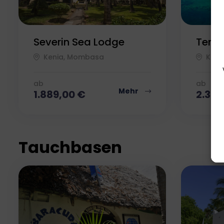
Severin Sea Lodge
Templ
Kenia, Mombasa
Keni
ab
ab
Mehr
1.889,00
€
2.34
Tauchbasen