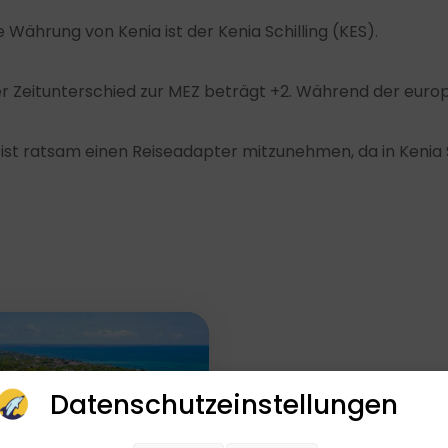
e Währung von Kenia ist der Kenia Schilling (KES).
r Zeitunterschied zur MEZ beträgt +2. Während der eur
 ist ratsam einen Reiseadapter mitzunehmen, da in Kenia
Datenschutzeinstellungen