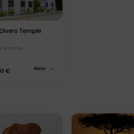
Erstellung von Profilen zur Personalisierung von Inhalten
Verwendung von Profilen zur Auswahl personalisierter Inhalte
Messung der Werbeleistung
Messung der Performance von Inhalten
Analyse von Zielgruppen durch Statistiken oder Kombinationen von
Daten aus verschiedenen Quellen
 Divers Temple
Entwicklung und Verbesserung der Angebote
Verwendung reduzierter Daten zur Auswahl von Inhalten
Besondere Features:
a, Watamu
Verwendung genauer Standortdaten
Endgeräteeigenschaften zur Identifikation aktiv abfragen
Mehr
00
€