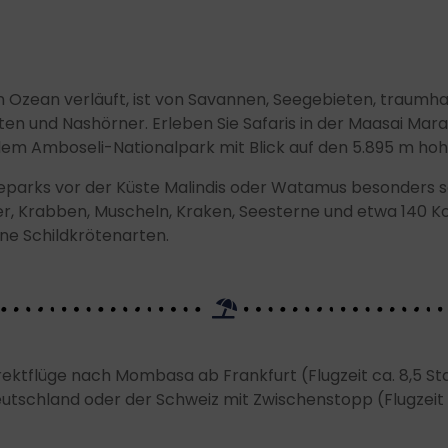
n Ozean verläuft, ist von Savannen, Seegebieten, traum
ten und Nashörner. Erleben Sie Safaris in der Maasai Mar
m Amboseli-Nationalpark mit Blick auf den 5.895 m hoh
rineparks vor der Küste Malindis oder Watamus besonders
 Krabben, Muscheln, Kraken, Seesterne und etwa 140 Kora
ene Schildkrötenarten.
rektflüge nach Mombasa ab Frankfurt (Flugzeit ca. 8,5 S
utschland oder der Schweiz mit Zwischenstopp (Flugzeit c