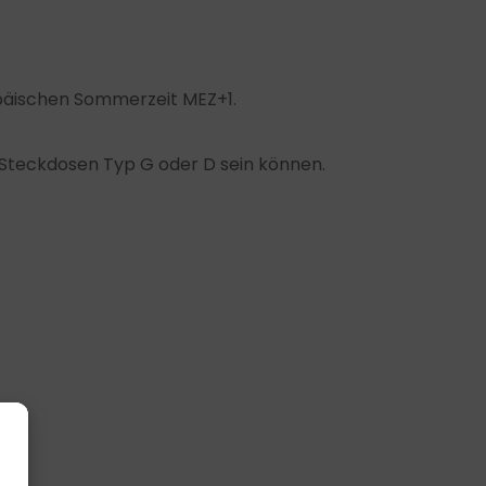
opäischen Sommerzeit MEZ+1.
 Steckdosen Typ G oder D sein können.