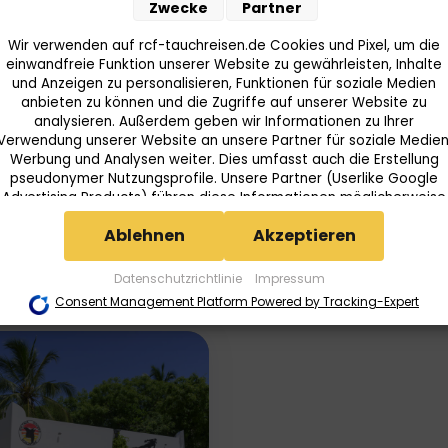
Zwecke
Partner
Wir verwenden auf rcf-tauchreisen.de Cookies und Pixel, um die
einwandfreie Funktion unserer Website zu gewährleisten, Inhalte
e Point Resort
und Anzeigen zu personalisieren, Funktionen für soziale Medien
anbieten zu können und die Zugriffe auf unserer Website zu
a, Watamu
analysieren. Außerdem geben wir Informationen zu Ihrer
Verwendung unserer Website an unsere Partner für soziale Medien
Werbung und Analysen weiter. Dies umfasst auch die Erstellung
pseudonymer Nutzungsprofile. Unsere Partner (Userlike Google
Mehr
9,00
€
Advertising Products) führen diese Informationen möglicherweise
mit weiteren Daten zusammen, die Sie ihnen bereitgestellt haben
Ablehnen
Akzeptieren
(bspw. anhand eines persönlichen Accounts) oder welche sie im
Rahmen Ihrer Nutzung der Dienste gesammelt haben (bspw.
Nutzungsdaten anderer Geräte). Ihre Einwilligung zur Nutzung von
Datenschutzrichtlinie
Impressum
Cookies und Pixeln können Sie jederzeit widerrufen, indem Sie auf
Consent Management Platform Powered by Tracking-Expert
den Datenschutz-Button links unten klicken und dort die
entsprechenden Anpassungen vornehmen.
Zwecke der Datenverarbeitung durch unsere Partner:
Speichern von oder Zugriff auf Informationen auf einem Endgerät
Verwendung reduzierter Daten zur Auswahl von Werbeanzeigen
Erstellung von Profilen für personalisierte Werbung
Verwendung von Profilen zur Auswahl personalisierter Werbung