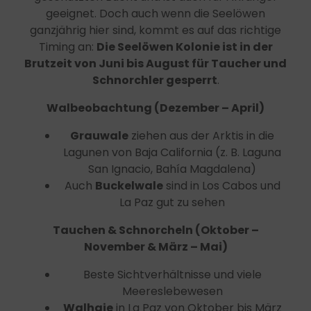
geeignet. Doch auch wenn die Seelöwen
ganzjährig hier sind, kommt es auf das richtige
Timing an:
Die
Seelöwen Kolonie ist in der
Brutzeit von Juni bis August für Taucher und
Schnorchler gesperrt
.
Walbeobachtung (Dezember – April)
Grauwale
ziehen aus der Arktis in die
Lagunen von Baja California (z. B. Laguna
San Ignacio, Bahía Magdalena)
Auch
Buckelwale
sind in Los Cabos und
La Paz gut zu sehen
Tauchen & Schnorcheln (Oktober –
November & März – Mai)
Beste Sichtverhältnisse und viele
Meereslebewesen
Walhaie
in La Paz von Oktober bis März