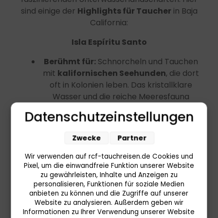
sind einige der
Highlights für Taucher
in Baja
California:
Isla Espíritu Santo
Berühmt für:
Schnorcheln und Tauchen
mit
kalifornischen Seehunden
, die dort
oft in Kolonien leben. Das kristallklare
Wasser und die reiche Meeresfauna
machen es zu einem der beliebtesten
Datenschutzeinstellungen
Tauchziele der Region.
Unterwasserwelt:
Sie können bunte
Zwecke
Partner
Fischschwärme, Meeresschildkröten,
Rochen und eine große Vielfalt an
Wir verwenden auf rcf-tauchreisen.de Cookies und
Pixel, um die einwandfreie Funktion unserer Website
Meereslebewesen erleben.
zu gewährleisten, Inhalte und Anzeigen zu
personalisieren, Funktionen für soziale Medien
Cabo Pulmo Nationalpark
anbieten zu können und die Zugriffe auf unserer
Website zu analysieren. Außerdem geben wir
Berühmt für:
Dieses UNESCO-
Informationen zu Ihrer Verwendung unserer Website
Weltkulturerbe ist bekannt für seine