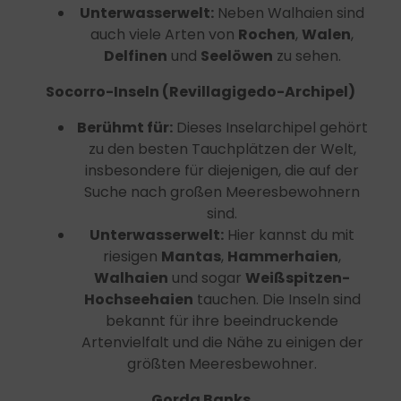
Inhalte
Unterwasserwelt:
Neben Walhaien sind
Messung der Werbeleistung
auch viele Arten von
Rochen
,
Walen
,
Messung der Performance von Inhalten
Analyse von Zielgruppen durch Statistiken oder
Delfinen
und
Seelöwen
zu sehen.
Kombinationen von Daten aus verschiedenen Quellen
Entwicklung und Verbesserung der Angebote
Socorro-Inseln (Revillagigedo-Archipel)
Verwendung reduzierter Daten zur Auswahl von
Inhalten
Berühmt für:
Dieses Inselarchipel gehört
Besondere Features:
zu den besten Tauchplätzen der Welt,
Verwendung genauer Standortdaten
insbesondere für diejenigen, die auf der
Endgeräteeigenschaften zur Identifikation aktiv
abfragen
Suche nach großen Meeresbewohnern
sind.
Unterwasserwelt:
Hier kannst du mit
riesigen
Mantas
,
Hammerhaien
,
Walhaien
und sogar
Weißspitzen-
Hochseehaien
tauchen. Die Inseln sind
bekannt für ihre beeindruckende
Artenvielfalt und die Nähe zu einigen der
größten Meeresbewohner.
Gorda Banks