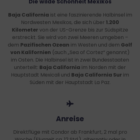
Die wilde Schönheit Mexikos
Baja California
ist eine faszinierende Halbinsel im
Nordwesten Mexikos, die sich über
1.200
Kilometer
von der US-Grenze bis zur Südspitze
erstreckt. Sie wird von zwei Meeren umgeben –
dem
Pazifischen Ozean
im Westen und dem
Golf
von Kalifornien
(auch „Sea of Cortez“ genannt)
im Osten. Die Halbinsel ist in zwei Bundesstaaten
unterteilt:
Baja California
im Norden mit der
Hauptstadt Mexicali und
Baja California Sur
im
Süden mit der Hauptstadt La Paz.
Anreise
Direktflüge mit Condor ab Frankfurt, 2 mal pro
Woche
(Flugzeit ca. 12 Std.), alternativ oder in