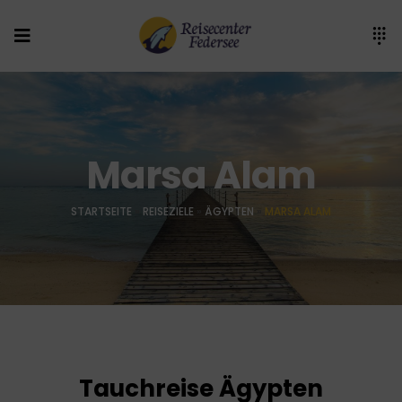
Marsa Alam
STARTSEITE
»
REISEZIELE
»
ÄGYPTEN
»
MARSA ALAM
Tauchreise Ägypten