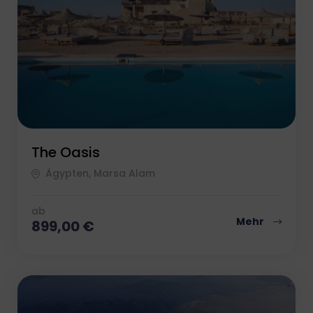
The Oasis
Ägypten, Marsa Alam
ab
Mehr
899,00
€