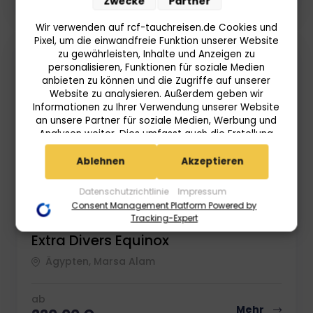
Zwecke
Partner
Wir verwenden auf rcf-tauchreisen.de Cookies und
Pixel, um die einwandfreie Funktion unserer Website
zu gewährleisten, Inhalte und Anzeigen zu
personalisieren, Funktionen für soziale Medien
anbieten zu können und die Zugriffe auf unserer
Website zu analysieren. Außerdem geben wir
Informationen zu Ihrer Verwendung unserer Website
an unsere Partner für soziale Medien, Werbung und
Analysen weiter. Dies umfasst auch die Erstellung
pseudonymer Nutzungsprofile. Unsere Partner
(Userlike Google Advertising Products) führen diese
Ablehnen
Akzeptieren
Informationen möglicherweise mit weiteren Daten
zusammen, die Sie ihnen bereitgestellt haben (bspw.
Datenschutzrichtlinie
Impressum
anhand eines persönlichen Accounts) oder welche
Consent Management Platform Powered by
sie im Rahmen Ihrer Nutzung der Dienste gesammelt
Tracking-Expert
haben (bspw. Nutzungsdaten anderer Geräte). Ihre
Extra Divers Equinox
Einwilligung zur Nutzung von Cookies und Pixeln
können Sie jederzeit widerrufen, indem Sie auf den
Ägypten, Marsa Alam
Datenschutz-Button links unten klicken und dort die
entsprechenden Anpassungen vornehmen.
ab
Mehr
Zwecke der Datenverarbeitung durch unsere Partner: