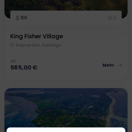
100
9
King Fisher Village
Kapverden, Santiago
ab
Mehr
565,00
€