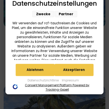
Datenschutzeinstellungen
Zwecke
Partner
Wir verwenden auf rcf-tauchreisen.de Cookies und
40
6
Pixel, um die einwandfreie Funktion unserer Website
zu gewährleisten, Inhalte und Anzeigen zu
personalisieren, Funktionen für soziale Medien
Temple Point Resort Special
anbieten zu können und die Zugriffe auf unserer
Website zu analysieren. Außerdem geben wir
Kenia
Informationen zu Ihrer Verwendung unserer Website
an unsere Partner für soziale Medien, Werbung und
Analysen weiter. Dies umfasst auch die Erstellung
ab
pseudonymer Nutzungsprofile. Unsere Partner
Mehr
2.229,00
€
(Userlike Google Advertising Products) führen diese
Ablehnen
Akzeptieren
Informationen möglicherweise mit weiteren Daten
zusammen, die Sie ihnen bereitgestellt haben (bspw.
Datenschutzrichtlinie
Impressum
anhand eines persönlichen Accounts) oder welche
Consent Management Platform Powered by
sie im Rahmen Ihrer Nutzung der Dienste gesammelt
Tracking-Expert
haben (bspw. Nutzungsdaten anderer Geräte). Ihre
Einwilligung zur Nutzung von Cookies und Pixeln
können Sie jederzeit widerrufen, indem Sie auf den
Datenschutz-Button links unten klicken und dort die