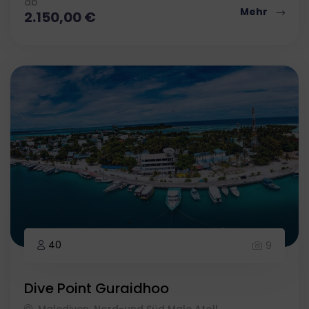
ab
Mehr
2.150,00
€
40
9
Dive Point Guraidhoo
Malediven, Nord-und Süd Male Atoll