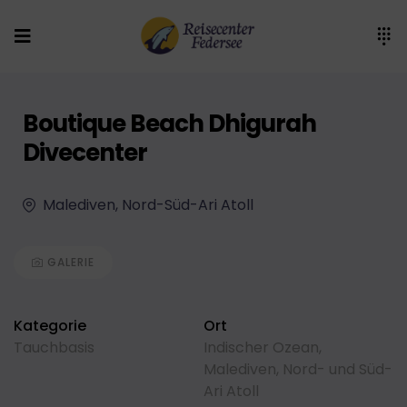
Boutique Beach Dhigurah
Divecenter
Malediven, Nord-Süd-Ari Atoll
GALERIE
Kategorie
Ort
Tauchbasis
Indischer Ozean
,
Malediven
,
Nord- und Süd-
Ari Atoll