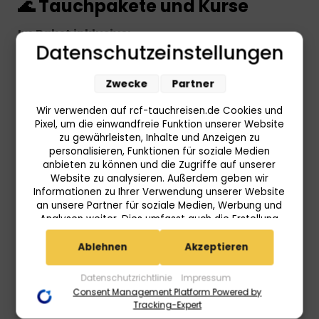
🌊 Tauchpakete und Kurse
Im Paket inklusive:
Datenschutzeinstellungen
Maske, Schnorchel & Flossen (dürfen auch
nach dem Tauchen zum Schnorcheln in der
Zwecke
Partner
Lagune genutzt werden)
Wir verwenden auf rcf-tauchreisen.de Cookies und
Flaschen, Gewichte & ggf. Gürtel
Pixel, um die einwandfreie Funktion unserer Website
zu gewährleisten, Inhalte und Anzeigen zu
Surface Marker Buoy (SMB)
personalisieren, Funktionen für soziale Medien
anbieten zu können und die Zugriffe auf unserer
Optional vor Ort zu mieten:
Website zu analysieren. Außerdem geben wir
Informationen zu Ihrer Verwendung unserer Website
Regler
an unsere Partner für soziale Medien, Werbung und
Analysen weiter. Dies umfasst auch die Erstellung
BCD
pseudonymer Nutzungsprofile. Unsere Partner
Neoprenanzug
(Userlike Google Advertising Products) führen diese
Ablehnen
Akzeptieren
Informationen möglicherweise mit weiteren Daten
Tauchcomputer
zusammen, die Sie ihnen bereitgestellt haben (bspw.
Datenschutzrichtlinie
Impressum
anhand eines persönlichen Accounts) oder welche
Tauchlampen
Consent Management Platform Powered by
sie im Rahmen Ihrer Nutzung der Dienste gesammelt
Tracking-Expert
haben (bspw. Nutzungsdaten anderer Geräte). Ihre