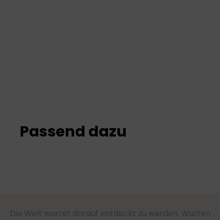
Verwendung genauer Standortdaten
Endgeräteeigenschaften zur Identifikation aktiv
abfragen
Passend dazu
Die Welt wartet darauf entdeckt zu werden. Warten