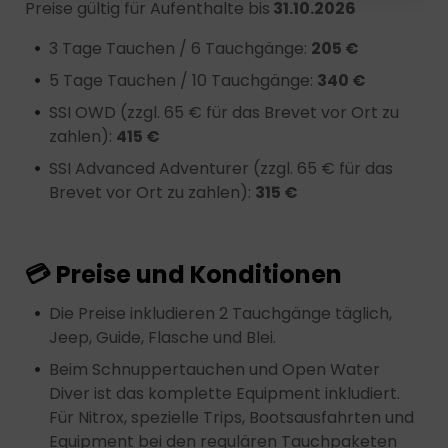
Preise gültig für Aufenthalte bis
31.10.2026
können Sie jederzeit widerrufen, indem Sie auf den
Datenschutz-Button links unten klicken und dort die
3 Tage Tauchen / 6 Tauchgänge:
205 €
entsprechenden Anpassungen vornehmen.
5 Tage Tauchen / 10 Tauchgänge:
340 €
Zwecke der Datenverarbeitung durch unsere Partner:
SSI OWD (zzgl. 65 € für das Brevet vor Ort zu
Speichern von oder Zugriff auf Informationen auf
zahlen):
415 €
einem Endgerät
Verwendung reduzierter Daten zur Auswahl von
SSI Advanced Adventurer (zzgl. 65 € für das
Werbeanzeigen
Erstellung von Profilen für personalisierte Werbung
Brevet vor Ort zu zahlen):
315 €
Verwendung von Profilen zur Auswahl personalisierter
Werbung
Erstellung von Profilen zur Personalisierung von
Inhalten
Verwendung von Profilen zur Auswahl personalisierter
💳 Preise und Konditionen
Inhalte
Messung der Werbeleistung
Die Preise inkludieren 2 Tauchgänge täglich,
Messung der Performance von Inhalten
Analyse von Zielgruppen durch Statistiken oder
Jeep, Guide, Flasche und Blei.
Kombinationen von Daten aus verschiedenen Quellen
Entwicklung und Verbesserung der Angebote
Beim Schnuppertauchen und Open Water
Verwendung reduzierter Daten zur Auswahl von
Diver ist das komplette Equipment inkludiert.
Inhalten
Für Nitrox, spezielle Trips, Bootsausfahrten und
Besondere Features:
Equipment bei den regulären Tauchpaketen
Verwendung genauer Standortdaten