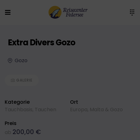
Extra Divers Gozo
Gozo
GALERIE
Kategorie
Ort
Tauchbasis
,
Tauchen
Europa
,
Malta & Gozo
Preis
200,00
€
ab