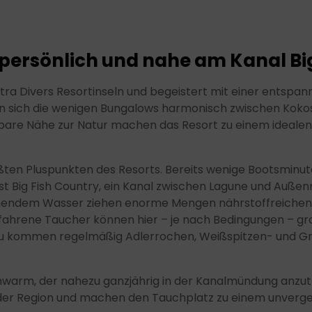
Verwendung reduzierter Daten zur Auswahl von Inhalten
Besondere Features:
Verwendung genauer Standortdaten
Endgeräteeigenschaften zur Identifikation aktiv abfragen
, persönlich und nahe am Kanal Bi
Extra Divers Resortinseln und begeistert mit einer entspan
len sich die wenigen Bungalows harmonisch zwischen Ko
are Nähe zur Natur machen das Resort zu einem idealen Or
ßten Pluspunkten des Resorts. Bereits wenige Bootsminut
Big Fish Country, ein Kanal zwischen Lagune und Außenrif
ömendem Wasser ziehen enorme Mengen nährstoffreichen 
fahrene Taucher können hier – je nach Bedingungen – gr
u kommen regelmäßig Adlerrochen, Weißspitzen- und Grau
chwarm, der nahezu ganzjährig in der Kanalmündung anzut
der Region und machen den Tauchplatz zu einem unverges