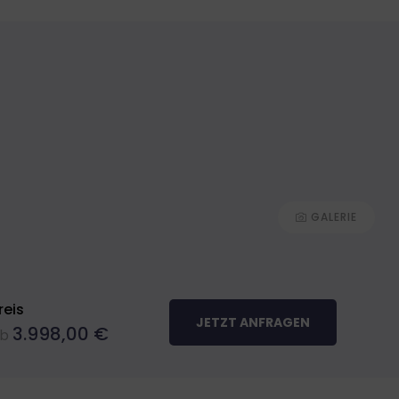
+49 (0) 7582 - 9320790
GALERIE
reis
JETZT ANFRAGEN
3.998,00
€
b