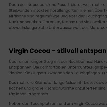
Doch das Nabucco Island Resort bietet weit mehr a
Steilwänden, intakten Korallengärten, kleinen Über
Rifffische sind regelmäßige Begleiter der Tauchgä
Nacktschnecken, Garnelen, Krebse und viele weiter
abwechslungsreiche Unterwasserwelt des Maratua-A
Virgin Cocoa – stilvoll entspa
Über einen langen Steg mit der Nachbarinsel Nunukan
Entspannen. Die komfortablen Unterkünfte,Highspeed
idealen Rückzugsort zwischen den Tauchgängen. Tro
Das mehrere Kilometer lange Außenriff bietet abwec
Rochen und große Fischschwärme anzutreffen sind
täglichen Programm.
Neben den Tauchplätzen rund um Virgin Cocoa werd