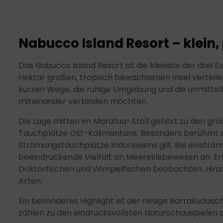
Nabucco Island Resort – klein
Das Nabucco Island Resort ist die kleinste der drei 
Hektar großen, tropisch bewachsenen Insel vertei
kurzen Wege, die ruhige Umgebung und die unmittelb
miteinander verbinden möchten.
Die Lage mitten im Maratua-Atoll gehört zu den grö
Tauchplätze Ost-Kalimantans. Besonders berühmt ist 
Strömungstauchplätze Indonesiens gilt. Bei einstr
beeindruckende Vielfalt an Meereslebewesen an. Er
Doktorfischen und Wimpelfischen beobachten. Hinz
Arten.
Ein besonderes Highlight ist der riesige Barrakudas
zählen zu den eindrucksvollsten Naturschauspielen 