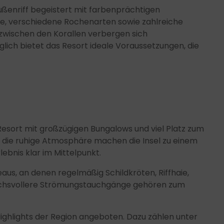
ßenriff begeistert mit farbenprächtigen
ie, verschiedene Rochenarten sowie zahlreiche
zwischen den Korallen verbergen sich
ich bietet das Resort ideale Voraussetzungen, die
 Resort mit großzügigen Bungalows und viel Platz zum
e die ruhige Atmosphäre machen die Insel zu einem
bnis klar im Mittelpunkt.
us, an denen regelmäßig Schildkröten, Riffhaie,
ruchsvollere Strömungstauchgänge gehören zum
hlights der Region angeboten. Dazu zählen unter