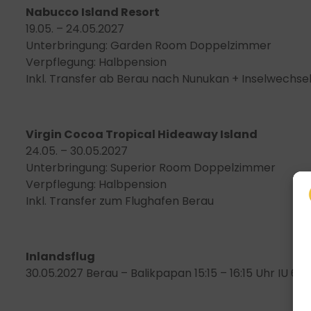
Nabucco Island Resort
19.05. – 24.05.2027
Unterbringung: Garden Room Doppelzimmer
Verpflegung: Halbpension
Inkl. Transfer ab Berau nach Nunukan + Inselwechse
Virgin Cocoa Tropical Hideaway Island
24.05. – 30.05.2027
Unterbringung: Superior Room Doppelzimmer
Verpflegung: Halbpension
Inkl. Transfer zum Flughafen Berau
Inlandsflug
30.05.2027 Berau – Balikpapan 15:15 – 16:15 Uhr IU 609