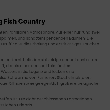
g Fish Country
nten, familiären Atmosphäre. Auf einer nur rund zwei
kospalmen, und schattenspendenden Bäumen. Die
t für alle, die Erholung und erstklassiges Tauchen
en entfernt befinden sich einige der bekanntesten
f, der als einer der spektakulärsten
Wassers in die Lagune und locken eine
oße Schwärme von Füsilieren, Stachelmakrelen,
e Riffhaie sowie gelegentlich größere pelagische
reffen ist. Die dicht geschlossenen Formationen
slichen Erlebnis.