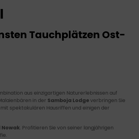
l
nsten Tauchplätzen Ost-
bination aus einzigartigen Naturerlebnissen auf
alaienbären in der
Samboja Lodge
verbringen Sie
mit spektakulären Hausriffen und einigen der
d Nowak
. Profitieren Sie von seiner langjährigen
ie.