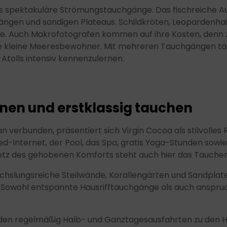
ls spektakuläre Strömungstauchgänge. Das fischreiche Au
hängen und sandigen Plateaus. Schildkröten, Leopardenha
nge. Auch Makrofotografen kommen auf ihre Kosten, denn 
e kleine Meeresbewohner. Mit mehreren Tauchgängen tägl
tolls intensiv kennenzulernen.
nnen und erstklassig tauchen
 verbunden, präsentiert sich Virgin Cocoa als stilvolles
-Internet, der Pool, das Spa, gratis Yoga-Stunden sowi
tz des gehobenen Komforts steht auch hier das Taucherle
hslungsreiche Steilwände, Korallengärten und Sandplatea
. Sowohl entspannte Hausrifftauchgänge als auch ansp
en regelmäßig Halb- und Ganztagesausfahrten zu den Hig