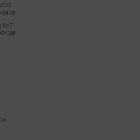
Q 025
SQ 8470
Q 8471
 SQ 026
360