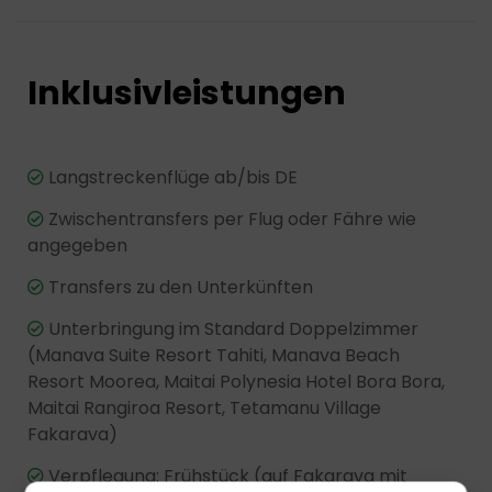
Inklusivleistungen
Langstreckenflüge ab/bis DE
Zwischentransfers per Flug oder Fähre wie
angegeben
Transfers zu den Unterkünften
Unterbringung im Standard Doppelzimmer
(Manava Suite Resort Tahiti, Manava Beach
Resort Moorea, Maitai Polynesia Hotel Bora Bora,
Maitai Rangiroa Resort, Tetamanu Village
Fakarava)
Verpflegung: Frühstück (auf Fakarava mit