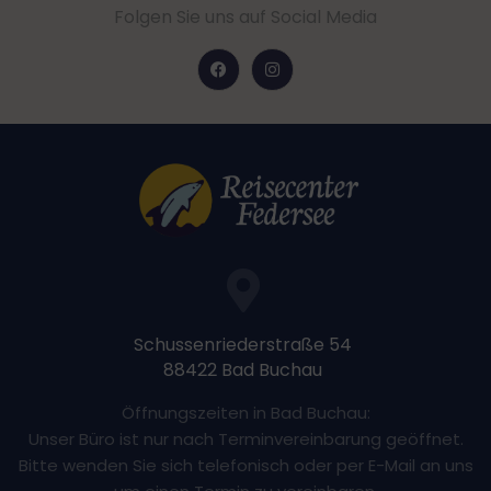
Tauchspots französisch Polynesiens, bei dem auch
Folgen Sie uns auf Social Media
Schnorchler voll auf ihre Kosten kommen. Die
Tauchbasen vor Ort fahren beide Pässe an. Die
Tauchbasis von TopDive befindet sich im Norden im
Dorf Rotoava, wodurch die Nord-Passage von dort
aus schneller zu erreichen ist. Es werden aber auch
kostenfreie Transfers von anderen Resorts
angeboten.
Neben dem Tauchen und Schnorcheln lohnt sich auf
Fakarava einen Besuch in Rotoava, dem touristischen
Zentrum der Insel sowie der ehemaligen Hauptstadt
Tetamanu im südlichen Teil der Insel oder die
Besichtigung einer Perlenfarm.
Schussenriederstraße 54
88422 Bad Buchau
Öffnungszeiten in Bad Buchau:
Unser Büro ist nur nach Terminvereinbarung geöffnet.
Bitte wenden Sie sich telefonisch oder per E-Mail an uns