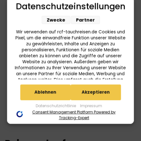
Vollpension)
Datenschutzeinstellungen
Whale Watching auf Moorea mit Top Dive
Zwecke
Partner
Exklusivleistungen
Wir verwenden auf rcf-tauchreisen.de Cookies und
Pixel, um die einwandfreie Funktion unserer Website
zu gewährleisten, Inhalte und Anzeigen zu
personalisieren, Funktionen für soziale Medien
anbieten zu können und die Zugriffe auf unserer
ESTA Visum (bei Einreise über USA)
Website zu analysieren. Außerdem geben wir
weitere Ausflüge und Mahlzeiten
Informationen zu Ihrer Verwendung unserer Website
an unsere Partner für soziale Medien, Werbung und
Tauchpaket
Analysen weiter. Dies umfasst auch die Erstellung
pseudonymer Nutzungsprofile. Unsere Partner
Tauchgenehmigungsgebühren
(Userlike Google Advertising Products) führen diese
Ablehnen
Akzeptieren
Informationen möglicherweise mit weiteren Daten
Trinkgelder
zusammen, die Sie ihnen bereitgestellt haben (bspw.
Datenschutzrichtlinie
Impressum
anhand eines persönlichen Accounts) oder welche
Consent Management Platform Powered by
sie im Rahmen Ihrer Nutzung der Dienste gesammelt
Tracking-Expert
haben (bspw. Nutzungsdaten anderer Geräte). Ihre
Einwilligung zur Nutzung von Cookies und Pixeln
können Sie jederzeit widerrufen, indem Sie auf den
Datenschutz-Button links unten klicken und dort die