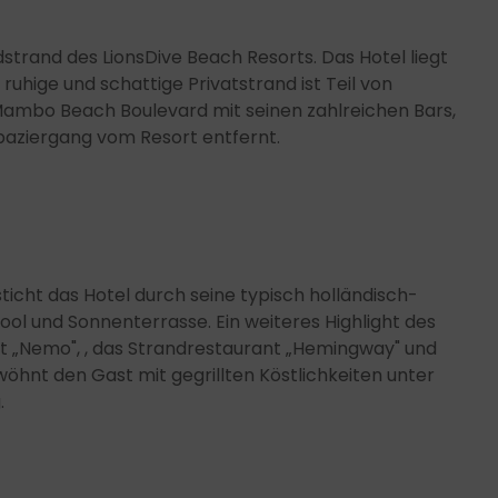
rand des LionsDive Beach Resorts. Das Hotel liegt
uhige und schattige Privatstrand ist Teil von
Mambo Beach Boulevard mit seinen zahlreichen Bars,
paziergang vom Resort entfernt.
ht das Hotel durch seine typisch holländisch-
ol und Sonnenterrasse. Ein weiteres Highlight des
nt „Nemo", , das Strandrestaurant „Hemingway" und
rwöhnt den Gast mit gegrillten Köstlichkeiten unter
.