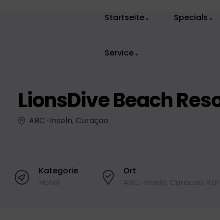
Startseite
Specials
Service
LionsDive Beach Reso
ABC-Inseln, Curaçao
Kategorie
Ort
Hotel
ABC-Inseln
,
Curacao
,
Kar