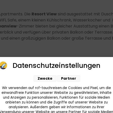
Apartments. Die
Resort View
sind ausgestattet mit Dusch
WiFi, Safe, einem kleinen Kühlschrank, Wasserkocher und
eanview
-Zimmer bieten bei gleicher Ausstattung einen B
blick und verfügen über privaten Balkon oder Terrasse
und einen großzügigen Balkon oder große Terrasse und b
Datenschutzeinstellungen
albpension oder Vollpension buchbar. Frühstück wird im B
Zwecke
Partner
tück und ein Drei Gänge Menü am Abend exklusive Geträn
a Carte Menü exklusive Getränke inkludiert.
Wir verwenden auf rcf-tauchreisen.de Cookies und Pixel, um die
einwandfreie Funktion unserer Website zu gewährleisten, Inhalte
und Anzeigen zu personalisieren, Funktionen für soziale Medien
anbieten zu können und die Zugriffe auf unserer Website zu
analysieren. Außerdem geben wir Informationen zu Ihrer
Verwendung unserer Website an unsere Partner für soziale Medien