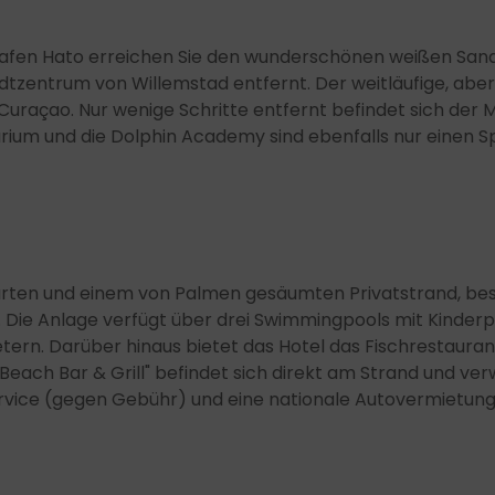
afen Hato erreichen Sie den wunderschönen weißen Sandst
tzentrum von Willemstad entfernt. Der weitläufige, aber r
raçao. Nur wenige Schritte entfernt befindet sich der 
ium und die Dolphin Academy sind ebenfalls nur einen S
n und einem von Palmen gesäumten Privatstrand, bestic
 Die Anlage verfügt über drei Swimmingpools mit Kinderpo
etern. Darüber hinaus bietet das Hotel das Fischrestaura
 Beach Bar & Grill" befindet sich direkt am Strand und ve
rvice (gegen Gebühr) und eine nationale Autovermietung