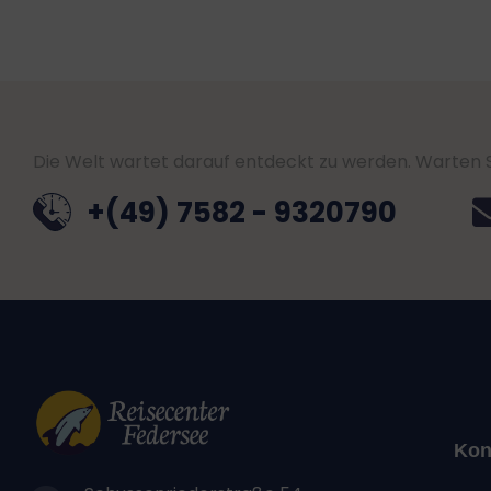
Die Welt wartet darauf entdeckt zu werden. Warten Si
+(49) 7582 - 9320790
Kon