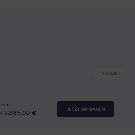
+49 (0) 7582 - 9320790
GALERIE
reis
JETZT ANFRAGEN
2.885,00
€
b