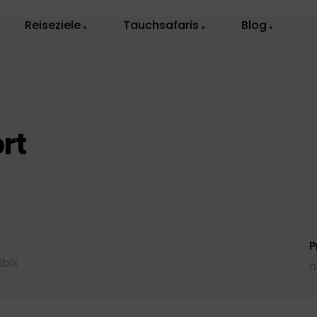
Reiseziele
Tauchsafaris
Blog
rt
P
ibik
a