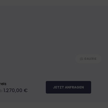
+49 (0) 7582 - 9320790
GALERIE
reis
JETZT ANFRAGEN
1.270,00
€
b