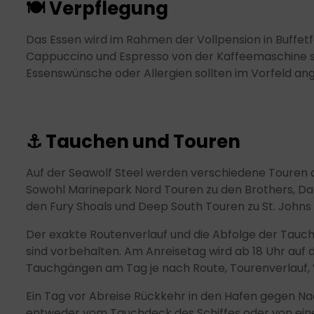
🍽 Verpflegung
Das Essen wird im Rahmen der Vollpension in Buffetf
Cappuccino und Espresso von der Kaffeemaschine so
Essenswünsche oder Allergien sollten im Vorfeld a
⚓ Tauchen und Touren
Auf der Seawolf Steel werden verschiedene Touren a
Sowohl Marinepark Nord Touren zu den Brothers, Dae
den Fury Shoals und Deep South Touren zu St. Johns 
Der exakte Routenverlauf und die Abfolge der Tau
sind vorbehalten. Am Anreisetag wird ab 18 Uhr au
Tauchgängen am Tag je nach Route, Tourenverlauf, We
Ein Tag vor Abreise Rückkehr in den Hafen gegen N
entweder vom Tauchdeck des Schiffes oder von eine