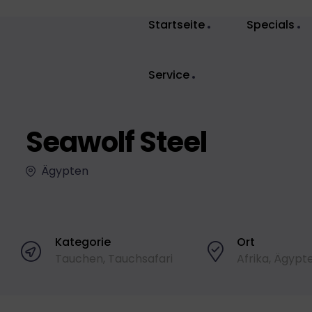
Startseite
Specials
Service
Seawolf Steel
Ägypten
Kategorie
Ort
Tauchen
,
Tauchsafari
Afrika
,
Ägypt