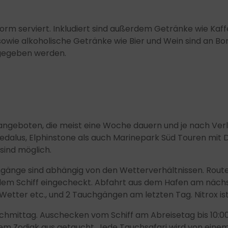
orm serviert. Inkludiert sind außerdem Getränke wie Kaffe
wie alkoholische Getränke wie Bier und Wein sind an Bor
ngegeben werden.
ngeboten, die meist eine Woche dauern und je nach Verl
dalus, Elphinstone als auch Marinepark Süd Touren mit 
sind möglich.
chgänge sind abhängig von den Wetterverhältnissen. Ro
f dem Schiff eingecheckt. Abfahrt aus dem Hafen am näch
tter etc., und 2 Tauchgängen am letzten Tag. Nitrox ist k
achmittag. Auschecken vom Schiff am Abreisetag bis 10:0
m Zodiak aus getaucht. Jede Tauchsafari wird von einem 