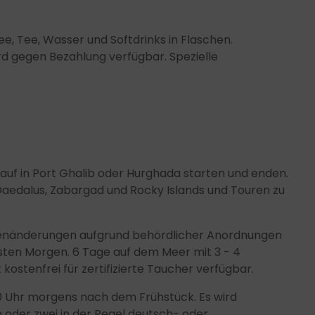
e, Tee, Wasser und Softdrinks in Flaschen.
d gegen Bezahlung verfügbar. Spezielle
auf in Port Ghalib oder Hurghada starten und enden.
Daedalus, Zabargad und Rocky Islands und Touren zu
utenänderungen aufgrund behördlicher Anordnungen
sten Morgen. 6 Tage auf dem Meer mit 3 - 4
ostenfrei für zertifizierte Taucher verfügbar.
0 Uhr morgens nach dem Frühstück. Es wird
oder zwei in der Regel deutsch- oder