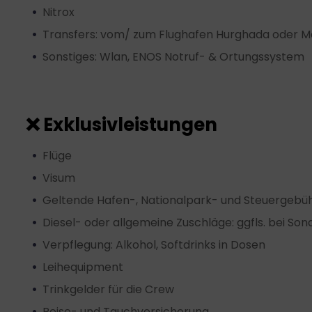
Nitrox
Transfers: vom/ zum Flughafen Hurghada oder M
Sonstiges: Wlan, ENOS Notruf- & Ortungssystem
❌ Exklusivleistungen
Flüge
Visum
Geltende Hafen-, Nationalpark- und Steuergebü
Diesel- oder allgemeine Zuschläge: ggfls. bei S
Verpflegung: Alkohol, Softdrinks in Dosen
Leihequipment
Trinkgelder für die Crew
Reise- und Tauchversicherung