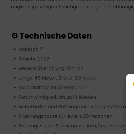
englischsprachigen Tauchguides begleitet, abhängig
⚙ Technische Daten
Stahlschiff
Baujahr: 2022
Generalüberholung: jährlich
Länge: 48 Meter, Breite: 9,5 Meter
Kapazität: bis zu 30 Personen
Geschwindigkeit: bis zu 14 Knoten
Sicherheits- und Rettungsausrüstung ENOS koste
2 Rettungsboote für jeweils 20 Personen
Rettungs- oder Schwimmwesten, Erste-Hilfe-Set f