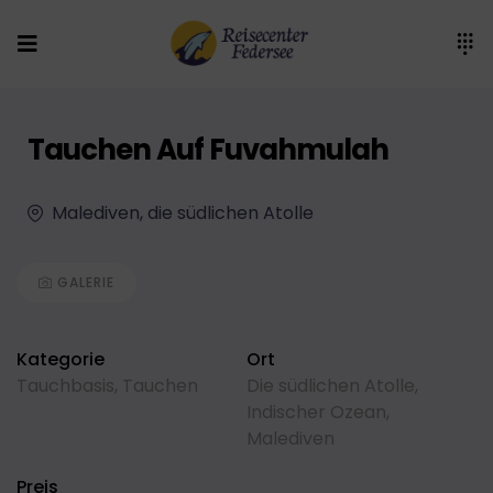
Tauchen Auf Fuvahmulah
Malediven, die südlichen Atolle
GALERIE
Kategorie
Ort
Tauchbasis
,
Tauchen
Die südlichen Atolle
,
Indischer Ozean
,
Malediven
Preis