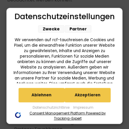
Der berühmte
Tigerhaitauchgang
erfolgt
Datenschutzeinstellungen
entweder als zweiter oder dritter Tauchgang und
bietet die Möglichkeit, Tigerhaie aus nächster
Zwecke
Partner
Nähe in ihrer natürlichen Umgebung zu
beobachten. Insgesamt stehen rund 18
Wir verwenden auf rcf-tauchreisen.de Cookies und
Pixel, um die einwandfreie Funktion unserer Website
Tauchplätze rund um Fuvahmulah zur Verfügung,
zu gewährleisten, Inhalte und Anzeigen zu
die abhängig von Wetterbedingungen und
personalisieren, Funktionen für soziale Medien
Erfahrung der Taucher ausgewählt werden.
anbieten zu können und die Zugriffe auf unserer
Website zu analysieren. Außerdem geben wir
Aufgrund der exponierten Lage der Insel und der
Informationen zu Ihrer Verwendung unserer Website
teilweise starken Strömungen richtet sich das
an unsere Partner für soziale Medien, Werbung und
Analysen weiter. Dies umfasst auch die Erstellung
Tauchangebot vor allem an erfahrene Taucher.
pseudonymer Nutzungsprofile. Unsere Partner
(Userlike Google Advertising Products) führen diese
Ablehnen
Akzeptieren
Informationen möglicherweise mit weiteren Daten
zusammen, die Sie ihnen bereitgestellt haben (bspw.
Datenschutzrichtlinie
Impressum
💬 Tauchinfo
anhand eines persönlichen Accounts) oder welche
Consent Management Platform Powered by
sie im Rahmen Ihrer Nutzung der Dienste gesammelt
Tracking-Expert
haben (bspw. Nutzungsdaten anderer Geräte). Ihre
Zusammenarbeit mit ausgewählten lokalen
Einwilligung zur Nutzung von Cookies und Pixeln