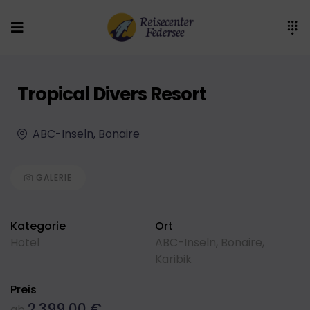
Tropical Divers Resort
ABC-Inseln, Bonaire
GALERIE
Kategorie
Ort
Hotel
ABC-Inseln
,
Bonaire
,
Karibik
Preis
2.399,00
€
ab