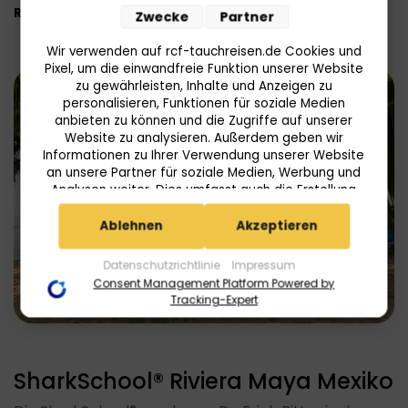
Read More
Zwecke
Partner
Wir verwenden auf rcf-tauchreisen.de Cookies und
Pixel, um die einwandfreie Funktion unserer Website
zu gewährleisten, Inhalte und Anzeigen zu
personalisieren, Funktionen für soziale Medien
anbieten zu können und die Zugriffe auf unserer
Website zu analysieren. Außerdem geben wir
Informationen zu Ihrer Verwendung unserer Website
an unsere Partner für soziale Medien, Werbung und
Analysen weiter. Dies umfasst auch die Erstellung
pseudonymer Nutzungsprofile. Unsere Partner
(Userlike Google Advertising Products) führen diese
Ablehnen
Akzeptieren
Informationen möglicherweise mit weiteren Daten
zusammen, die Sie ihnen bereitgestellt haben (bspw.
Datenschutzrichtlinie
Impressum
anhand eines persönlichen Accounts) oder welche
Consent Management Platform Powered by
sie im Rahmen Ihrer Nutzung der Dienste gesammelt
Tracking-Expert
haben (bspw. Nutzungsdaten anderer Geräte). Ihre
Einwilligung zur Nutzung von Cookies und Pixeln
können Sie jederzeit widerrufen, indem Sie auf den
Datenschutz-Button links unten klicken und dort die
SharkSchool® Riviera Maya Mexiko
entsprechenden Anpassungen vornehmen.