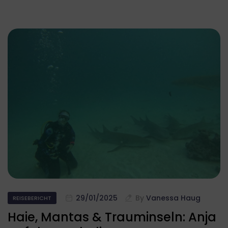
Zwecke der Datenverarbeitung durch unsere Partner:
Speichern von oder Zugriff auf Informationen auf
einem Endgerät
Verwendung reduzierter Daten zur Auswahl von
Werbeanzeigen
Erstellung von Profilen für personalisierte Werbung
Verwendung von Profilen zur Auswahl personalisierter
Werbung
Erstellung von Profilen zur Personalisierung von
Inhalten
Verwendung von Profilen zur Auswahl personalisierter
Inhalte
Messung der Werbeleistung
Messung der Performance von Inhalten
Analyse von Zielgruppen durch Statistiken oder
Kombinationen von Daten aus verschiedenen Quellen
Entwicklung und Verbesserung der Angebote
Verwendung reduzierter Daten zur Auswahl von
Inhalten
Besondere Features:
Verwendung genauer Standortdaten
Endgeräteeigenschaften zur Identifikation aktiv
29/01/2025
By
Vanessa Haug
REISEBERICHT
abfragen
Haie, Mantas & Trauminseln: Anja