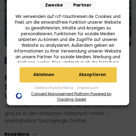
Zwecke
Partner
Wir verwenden auf rcf-tauchreisen.de Cookies und
Pixel, um die einwandfreie Funktion unserer Website
zu gewährleisten, Inhalte und Anzeigen zu
personalisieren, Funktionen für soziale Medien
anbieten zu können und die Zugriffe auf unserer
Website zu analysieren. Außerdem geben wir
Informationen zu Ihrer Verwendung unserer Website
an unsere Partner für soziale Medien, Werbung und
07/04/2025
KUNDENBERICHT
REISEBERICHT
Analysen weiter. Dies umfasst auch die Erstellung
By
Tanja
pseudonymer Nutzungsprofile. Unsere Partner
(Userlike Google Advertising Products) führen diese
Ablehnen
Akzeptieren
Reisebericht Oman Explorer –
Informationen möglicherweise mit weiteren Daten
Südtour, Hallaniyats und
zusammen, die Sie ihnen bereitgestellt haben (bspw.
Datenschutzrichtlinie
Impressum
anhand eines persönlichen Accounts) oder welche
Wyndham Garden Salalah
Consent Management Platform Powered by
sie im Rahmen Ihrer Nutzung der Dienste gesammelt
Tracking-Expert
haben (bspw. Nutzungsdaten anderer Geräte). Ihre
Abtauchen im Süden Omans: Mit der Oman Explorer
Einwilligung zur Nutzung von Cookies und Pixeln
ging es zu den einsamen Hallaniyat-Inseln –
können Sie jederzeit widerrufen, indem Sie auf den
spektakuläre Tauchgänge, Delfine…
Datenschutz-Button links unten klicken und dort die
entsprechenden Anpassungen vornehmen.
Read More