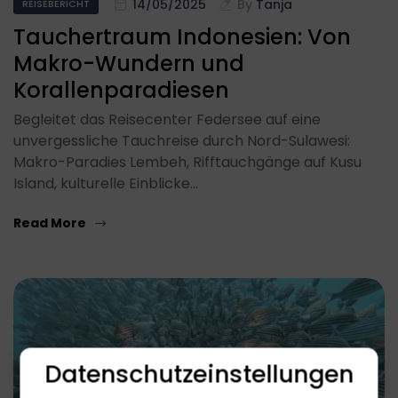
14/05/2025
By
Tanja
REISEBERICHT
Tauchertraum Indonesien: Von
Makro-Wundern und
Korallenparadiesen
Begleitet das Reisecenter Federsee auf eine
unvergessliche Tauchreise durch Nord-Sulawesi:
Makro-Paradies Lembeh, Rifftauchgänge auf Kusu
Island, kulturelle Einblicke…
Read More
Datenschutzeinstellungen