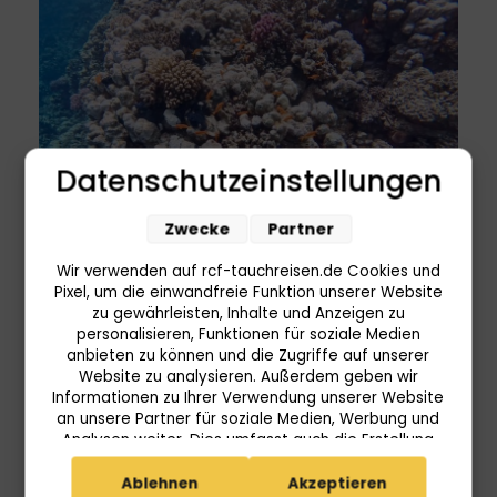
Datenschutzeinstellungen
Zwecke
Partner
Wir verwenden auf rcf-tauchreisen.de Cookies und
Pixel, um die einwandfreie Funktion unserer Website
zu gewährleisten, Inhalte und Anzeigen zu
personalisieren, Funktionen für soziale Medien
anbieten zu können und die Zugriffe auf unserer
Website zu analysieren. Außerdem geben wir
Informationen zu Ihrer Verwendung unserer Website
an unsere Partner für soziale Medien, Werbung und
Analysen weiter. Dies umfasst auch die Erstellung
Mein Fazit
: Lahami Bay ist die ideale Wahl für
pseudonymer Nutzungsprofile. Unsere Partner
(Userlike Google Advertising Products) führen diese
Ablehnen
Akzeptieren
alle, die das Rote Meer abseits der bekannten