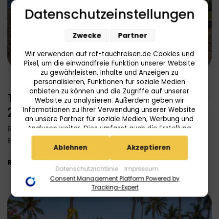
Datenschutzeinstellungen
Zwecke
Partner
Wir verwenden auf rcf-tauchreisen.de Cookies und
Pixel, um die einwandfreie Funktion unserer Website
zu gewährleisten, Inhalte und Anzeigen zu
personalisieren, Funktionen für soziale Medien
anbieten zu können und die Zugriffe auf unserer
Tauch-Kombi in Dauin Philippinen
Website zu analysieren. Außerdem geben wir
2025/2026
Informationen zu Ihrer Verwendung unserer Website
an unsere Partner für soziale Medien, Werbung und
Resort + Liveaboard + Tauchen – alles an einem Ort:
Analysen weiter. Dies umfasst auch die Erstellung
pseudonymer Nutzungsprofile. Unsere Partner
Erleben Sie das Beste der Philippinen in nur…
(Userlike Google Advertising Products) führen diese
Ablehnen
Akzeptieren
Informationen möglicherweise mit weiteren Daten
Read More
zusammen, die Sie ihnen bereitgestellt haben (bspw.
Datenschutzrichtlinie
Impressum
anhand eines persönlichen Accounts) oder welche
Consent Management Platform Powered by
sie im Rahmen Ihrer Nutzung der Dienste gesammelt
Tracking-Expert
haben (bspw. Nutzungsdaten anderer Geräte). Ihre
Einwilligung zur Nutzung von Cookies und Pixeln
können Sie jederzeit widerrufen, indem Sie auf den