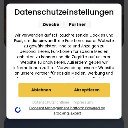
Datenschutzeinstellungen
Zwecke
Partner
Wir verwenden auf rcf-tauchreisen.de Cookies und
Pixel, um die einwandfreie Funktion unserer Website
zu gewährleisten, Inhalte und Anzeigen zu
6
8
personalisieren, Funktionen für soziale Medien
anbieten zu können und die Zugriffe auf unserer
Website zu analysieren. Außerdem geben wir
Abenteuer Oman
Informationen zu Ihrer Verwendung unserer Website
an unsere Partner für soziale Medien, Werbung und
Orient, Oman
Analysen weiter. Dies umfasst auch die Erstellung
pseudonymer Nutzungsprofile. Unsere Partner
(Userlike Google Advertising Products) führen diese
ab
Ablehnen
Akzeptieren
Mehr
1.159,00
€
Informationen möglicherweise mit weiteren Daten
zusammen, die Sie ihnen bereitgestellt haben (bspw.
Datenschutzrichtlinie
Impressum
anhand eines persönlichen Accounts) oder welche
Consent Management Platform Powered by
sie im Rahmen Ihrer Nutzung der Dienste gesammelt
Tracking-Expert
haben (bspw. Nutzungsdaten anderer Geräte). Ihre
Einwilligung zur Nutzung von Cookies und Pixeln
können Sie jederzeit widerrufen, indem Sie auf den