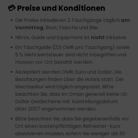
einem Endgerät
💳 Preise und Konditionen
Verwendung reduzierter Daten zur Auswahl von
Werbeanzeigen
Erstellung von Profilen für personalisierte Werbung
Die Preise inkludieren 2 Tauchgänge täglich
am
Verwendung von Profilen zur Auswahl personalisierter
Vormittag
, Boot, Flasche und Blei.
Werbung
Erstellung von Profilen zur Personalisierung von
Nitrox, Guide und Equipment ist
nicht
inklusive.
Inhalten
Verwendung von Profilen zur Auswahl personalisierter
Ein Tauchguide (2,5 OMR pro Tauchgang) sowie
Inhalte
Messung der Werbeleistung
5 % Mehrwertsteuer sind nicht inbegriffen und
Messung der Performance von Inhalten
müssen vor Ort bezahlt werden.
Analyse von Zielgruppen durch Statistiken oder
Kombinationen von Daten aus verschiedenen Quellen
Akzeptiert werden OMR, Euro und Dollar, Die
Entwicklung und Verbesserung der Angebote
Verwendung reduzierter Daten zur Auswahl von
Bezahlungen finden über die Hotels statt. Der
Inhalten
Wechselkur wird täglich angepasst. Bitte
Besondere Features:
beachten Sie, dass im Oman generell keine US-
Verwendung genauer Standortdaten
Dollar Geldscheine mit Ausstellungsdatum
Endgeräteeigenschaften zur Identifikation aktiv
älter 2007 angenommen werden.
abfragen
Bitte beachten Sie, dass Sie gegebenenfalls vor
Ort einen kostenpflichtigen Refresher-Kurs
absolvieren müssen, sofern Sie weniger als 30