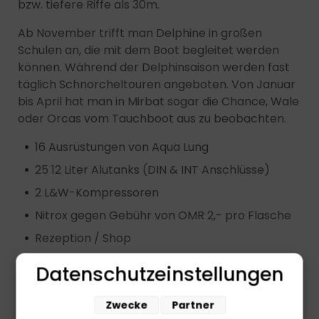
bzw. tiefere Riffe als 30m.
Ab November trifft man Delphine in großen
Schulen an, die mit dem Boot begleitet werden
können. Während der Delphinsaison werden fast
täglich Schnorcheltouren angeboten. Von Januar
bis April hat man in Mirbat sogar die Chance, Wale
oder Orcas vom Tauchboot aus zu beobachten.
16 Ausrüstungen von Aqua Lung
25 12 Liter Alutanks (DIN & INT Anschlüsse)
2 L&W-Kompressoren
Nitrox gegen Gebühr von OMR 2,- pro Flasche
Rezeption / Shop
Werkstatt
Datenschutzeinstellungen
Zwecke
Partner