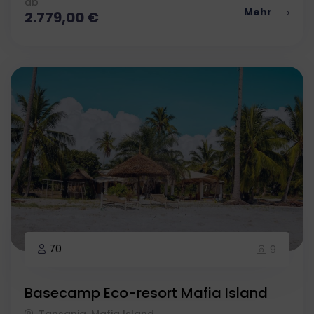
ab
Mehr
2.779,00
€
70
9
Basecamp Eco-resort Mafia Island
Tansania, Mafia Island