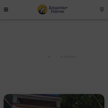
Tansania
STARTSEITE
»
AFRIKA
»
TANSANIA