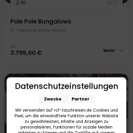
50
17
Pole Pole Bungalows
Tansania, Mafia Island
ab
Mehr
3.799,00
€
Datenschutzeinstellungen
Zwecke
Partner
Wir verwenden auf rcf-tauchreisen.de Cookies und
Pixel, um die einwandfreie Funktion unserer Website
zu gewährleisten, Inhalte und Anzeigen zu
personalisieren, Funktionen für soziale Medien
anbieten zu können und die Zugriffe auf unserer