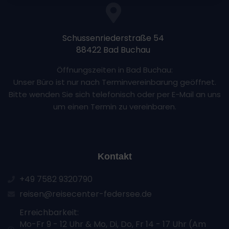
können Sie jederzeit widerrufen, indem Sie auf den
Datenschutz-Button links unten klicken und dort die
entsprechenden Anpassungen vornehmen.
Schussenriederstraße 54
88422 Bad Buchau
Zwecke der Datenverarbeitung durch unsere Partner:
Speichern von oder Zugriff auf Informationen auf
Öffnungszeiten in Bad Buchau:
einem Endgerät
Verwendung reduzierter Daten zur Auswahl von
Unser Büro ist nur nach Terminvereinbarung geöffnet.
Werbeanzeigen
Bitte wenden Sie sich telefonisch oder per E-Mail an uns
Erstellung von Profilen für personalisierte Werbung
Verwendung von Profilen zur Auswahl personalisierter
um einen Termin zu vereinbaren.
Werbung
Erstellung von Profilen zur Personalisierung von
Inhalten
Verwendung von Profilen zur Auswahl personalisierter
Inhalte
Messung der Werbeleistung
Kontakt
Messung der Performance von Inhalten
Analyse von Zielgruppen durch Statistiken oder
Kombinationen von Daten aus verschiedenen Quellen
+49 7582 9320790
Entwicklung und Verbesserung der Angebote
reisen@reisecenter-federsee.de
Verwendung reduzierter Daten zur Auswahl von
Inhalten
Erreichbarkeit:
Besondere Features:
Mo-Fr 9 - 12 Uhr & Mo, Di, Do, Fr 14 - 17 Uhr (Am
Verwendung genauer Standortdaten