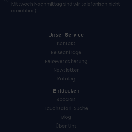
Mittwoch Nachmittag sind wir telefonisch nicht
Endgeräteeigenschaften zur Identifikation aktiv
abfragen
ereichbar)
Unser Service
Kontakt
Reiseanfrage
Reiseversicherung
Newsletter
Katalog
Entdecken
Specials
Tauchsafari-Suche
Blog
Über Uns