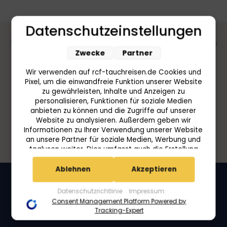
Datenschutzeinstellungen
Die Welt wartet darauf entdeckt zu werden. Warten
Zwecke
Partner
Sie nicht länger. Kontaktieren Sie uns!
Wir verwenden auf rcf-tauchreisen.de Cookies und
+(49) 7582 - 9320790
Pixel, um die einwandfreie Funktion unserer Website
zu gewährleisten, Inhalte und Anzeigen zu
reisen@reisecenter-federsee.de
personalisieren, Funktionen für soziale Medien
anbieten zu können und die Zugriffe auf unserer
Folgen Sie uns auf Social Media
Website zu analysieren. Außerdem geben wir
Informationen zu Ihrer Verwendung unserer Website
an unsere Partner für soziale Medien, Werbung und
Analysen weiter. Dies umfasst auch die Erstellung
pseudonymer Nutzungsprofile. Unsere Partner
(Userlike Google Advertising Products) führen diese
Ablehnen
Akzeptieren
Informationen möglicherweise mit weiteren Daten
zusammen, die Sie ihnen bereitgestellt haben (bspw.
Datenschutzrichtlinie
Impressum
anhand eines persönlichen Accounts) oder welche
Consent Management Platform Powered by
sie im Rahmen Ihrer Nutzung der Dienste gesammelt
Tracking-Expert
haben (bspw. Nutzungsdaten anderer Geräte). Ihre
Einwilligung zur Nutzung von Cookies und Pixeln