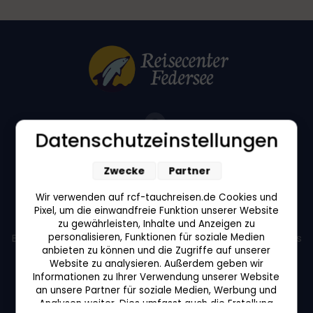
Datenschutzeinstellungen
Schussenriederstraße 54
Zwecke
Partner
88422 Bad Buchau
Wir verwenden auf rcf-tauchreisen.de Cookies und
Öffnungszeiten in Bad Buchau:
Pixel, um die einwandfreie Funktion unserer Website
Unser Büro ist nur nach Terminvereinbarung geöffnet.
zu gewährleisten, Inhalte und Anzeigen zu
personalisieren, Funktionen für soziale Medien
Bitte wenden Sie sich telefonisch oder per E-Mail an uns
anbieten zu können und die Zugriffe auf unserer
um einen Termin zu vereinbaren.
Website zu analysieren. Außerdem geben wir
Informationen zu Ihrer Verwendung unserer Website
an unsere Partner für soziale Medien, Werbung und
Analysen weiter. Dies umfasst auch die Erstellung