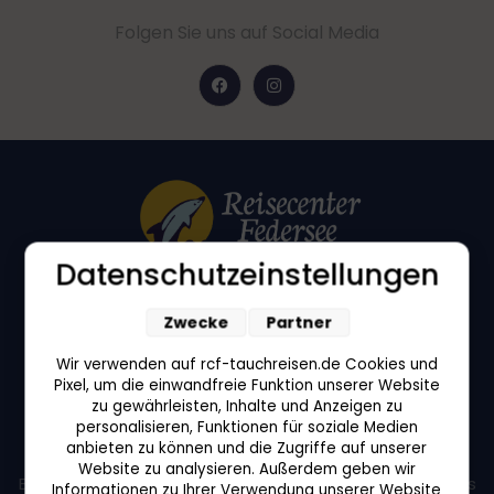
Folgen Sie uns auf Social Media
Datenschutzeinstellungen
Zwecke
Partner
Schussenriederstraße 54
Wir verwenden auf rcf-tauchreisen.de Cookies und
Pixel, um die einwandfreie Funktion unserer Website
88422 Bad Buchau
zu gewährleisten, Inhalte und Anzeigen zu
personalisieren, Funktionen für soziale Medien
Öffnungszeiten in Bad Buchau:
anbieten zu können und die Zugriffe auf unserer
Unser Büro ist nur nach Terminvereinbarung geöffnet.
Website zu analysieren. Außerdem geben wir
Bitte wenden Sie sich telefonisch oder per E-Mail an uns
Informationen zu Ihrer Verwendung unserer Website